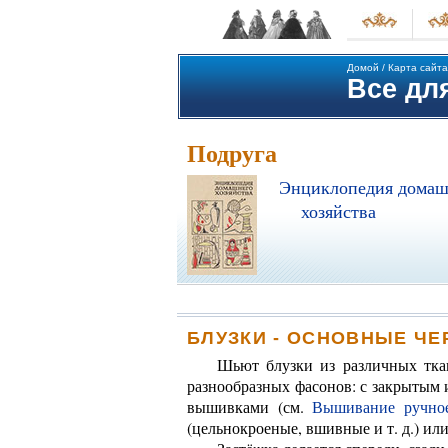
Домой
/
Карта сайта
Все для
Подруга
Энциклопедия домаш
хозяйства
БЛУЗКИ - ОСНОВНЫЕ Ч
Шьют блузки из различных ткан
разнообразных фасонов: с закрытым 
вышивками (см.
Вышивание ручное
(цельнокроеные, вшивные и т. д.) или