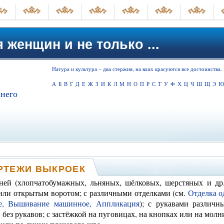
 женщин и не только ...
Натура и культура – два стержня, на коих красуются все достоинства.
А
Б
В
Г
Д
Е
Ж
З
И
К
Л
М
Н
О
П
Р
С
Т
У
Ф
Х
Ц
Ч
Ш
Щ
Э
Ю
него
ЕРТЕЖИ ВЫКРОЕК
ей (хлопчатобумажных, льняных, шёлковых, шерстяных и др.
или открытым воротом; с различными отделками (см.
Отделка 
,
Вышивание машинное,
Аппликация
); с рукавами различн
 без рукавов; с застёжкой на пуговицах, на кнопках или на молни