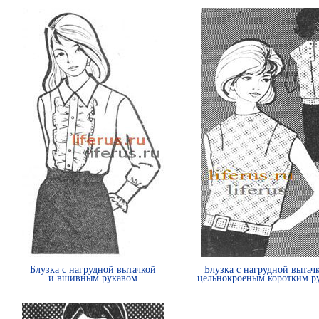
Блузка с нагрудной вытачкой
Блузка с нагрудной вытач
и вшивным рукавом
цельнокроеным коротким р