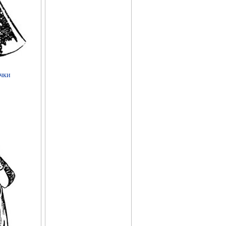
Фитоэргономика
ачки
Зеленая аптека
Кузбасса