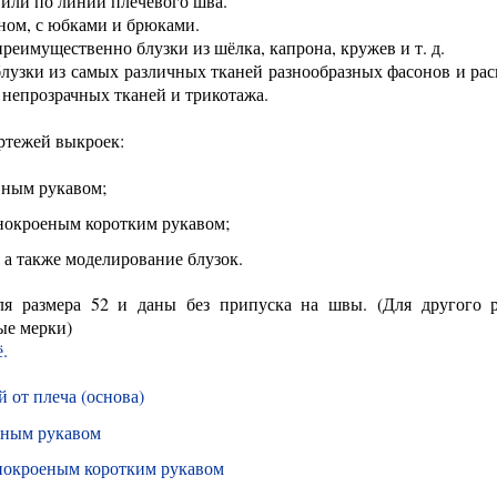
и или по линии плечевого шва.
аном, с юбками и брюками.
еимущественно блузки из шёлка, капрона, кружев и т. д.
лузки из самых различных тканей разнообразных фасонов и рас
 непрозрачных тканей и трикотажа.
ртежей выкроек:
вным рукавом;
ьнокроеным коротким рукавом;
, а также моделирование блузок.
я размера 52 и даны без припуска на швы. (Для другого р
ые мерки)
.
 от плеча (основа)
вным рукавом
ьнокроеным коротким рукавом