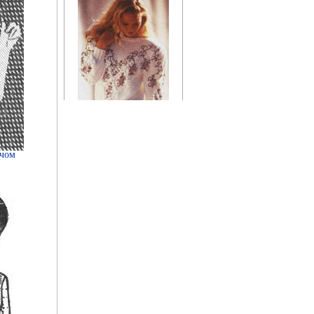
Косметика, возраст и
время года
ечом
Уход за кожей лица