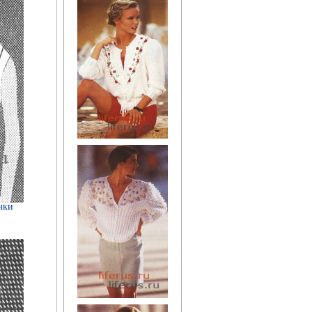
Целебные свойства
пищевых растений
чки
Цветущая косметика