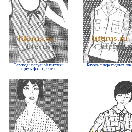
Перевод нагрудной вытачки
Блузка с переходным пл
в рельеф от проймы