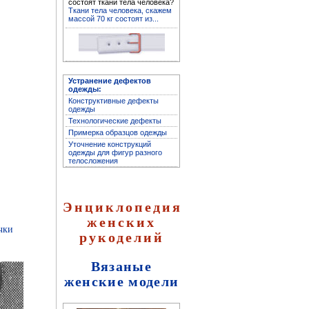
состоят ткани тела человека?
Ткани тела человека, скажем
массой 70 кг состоят из...
Архив журнала
Устранение дефектов
"Здоровье"
одежды:
Конструктивные дефекты
одежды
Технологические дефекты
Примерка образцов одежды
Уточнение конструкций
одежды для фигур разного
телосложения
Энциклопедия
женских
чки
рукоделий
Архив журнала "Твоё
здоровье"
Вязаные
женские модели