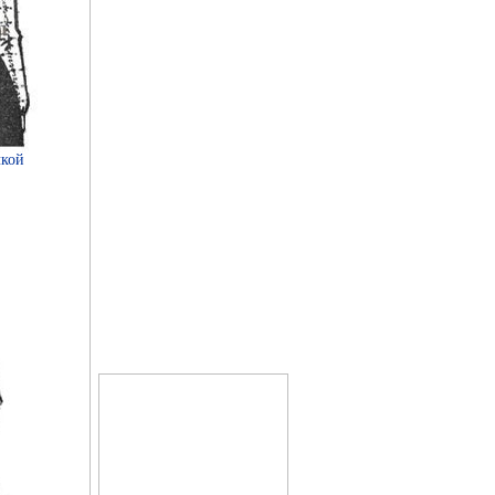
чкой
Справочник по
лечебному питанию