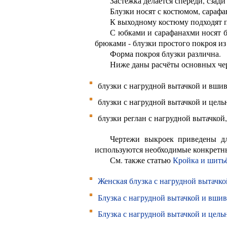
Застёжка делается спереди, сзад
Блузки носят с костюмом, сараф
К выходному костюму подходят пр
С юбками и сарафанахми носят б
брюками - блузки простого покроя из
Форма покроя блузки различна.
Ниже даны расчёты основных че
блузки с нагрудной вытачкой и вши
блузки с нагрудной вытачкой и цел
блузки реглан с нагрудной вытачкой
Чертежи выкроек приведены дл
используются необходимые конкретн
См. также статью
Кройка и шитьё
Женская блузка с нагрудной вытачкой
Блузка с нагрудной вытачкой и вши
Блузка с нагрудной вытачкой и цел