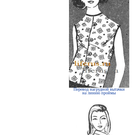
Перевод нагрудной вытачки
на линию проймы