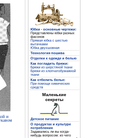
Кройка и пошив дома
Юбки - основные чертежи:
Представлены юбки разных
фасонов
Прямая юбка с шестью
вытачками
Юбка двухшовная
Технология пошива
Отделки к одежде и белью
Как погладить брюки:
Брюки из шерстяной ткани
Брюки из хлопчатобумажной
ткани
Как отбелить белье:
При помощи химических
средств
Устранение дефектов
Маленькие
одежды
секреты
кой и
Детское питание
укавом
О продуктах и культуре
потребления
Задавались ли вы когда-
нибудь вопросом: из чего