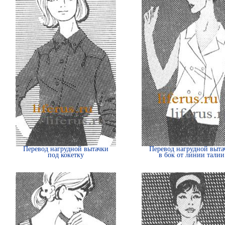
Перевод нагрудной вытачки
Перевод нагрудной выта
под кокетку
в бок от линии талии