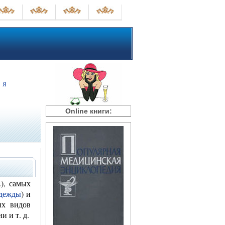
Я
Online книги:
), самых
одежды
) и
ых видов
и и т. д.