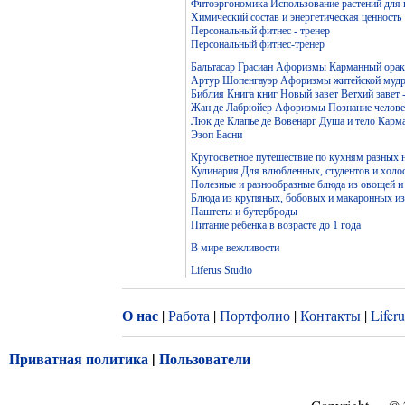
Фитоэргономика Использование растений для
Химический состав и энергетическая ценность
Персональный фитнес - тренер
Персональный фитнес-тренер
Бальтасар Грасиан Афоризмы Карманный ораку
Артур Шопенгауэр Афоризмы житейской мудр
Библия Книга книг Новый завет Ветхий завет 
Жан де Лабрюйер Афоризмы Познание челове
Люк де Клапье де Вовенарг Душа и тело Карм
Эзоп Басни
Кругосветное путешествие по кухням разных 
Кулинария Для влюбленных, студентов и холо
Полезные и разнообразные блюда из овощей и
Блюда из крупяных, бобовых и макаронных и
Паштеты и бутерброды
Питание ребенка в возрасте до 1 года
В мире вежливости
Liferus Studio
О нас
|
Работа
|
Портфолио
|
Контакты
|
Lifer
Приватная политика
|
Пользователи