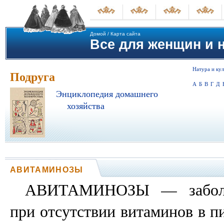
Домой
/
Карта сайта
Все для женщин и не
Натура и кул
Подруга
А
Б
В
Г
Д
Энциклопедия домашнего
хозяйства
АВИТАМИНОЗЫ
АВИТАМИНОЗЫ — заболев
при отсутствии витаминов в 