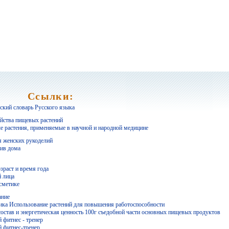
Ссылки:
кий словарь Русского языка
йства пищевых растений
е растения, применяемые в научной и народной медицине
 женских рукоделий
ив дома
зраст и время года
й лица
осметике
ание
ка Использование растений для повышения работоспособности
остав и энергетическая ценность 100г съедобной части основных пищевых продуктов
 фитнес - тренер
 фитнес-тренер