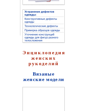
Устранение дефектов
одежды:
Конструктивные дефекты
одежды
Архив журнала
Технологические дефекты
"Здоровье"
Примерка образцов одежды
Уточнение конструкций
одежды для фигур разного
телосложения
Энциклопедия
женских
рукоделий
Вязаные
женские модели
Архив журнала "Твоё
здоровье"