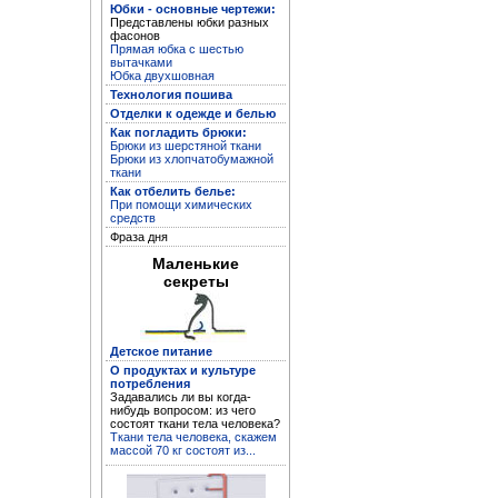
Юбки - основные чертежи:
Представлены юбки разных
фасонов
Прямая юбка с шестью
вытачками
Юбка двухшовная
Кройка и пошив дома
Технология пошива
Отделки к одежде и белью
Как погладить брюки:
Брюки из шерстяной ткани
Брюки из хлопчатобумажной
ткани
Как отбелить белье:
При помощи химических
средств
Фраза дня
Маленькие
секреты
Устранение дефектов
Детское питание
одежды
О продуктах и культуре
потребления
Задавались ли вы когда-
нибудь вопросом: из чего
состоят ткани тела человека?
Ткани тела человека, скажем
массой 70 кг состоят из...