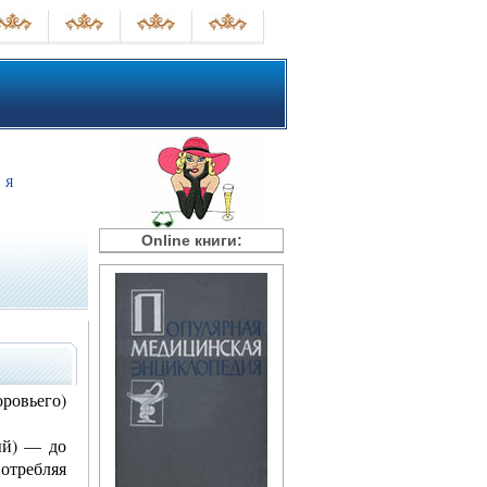
Я
Online книги:
ровьего)
ый) — до
потребляя