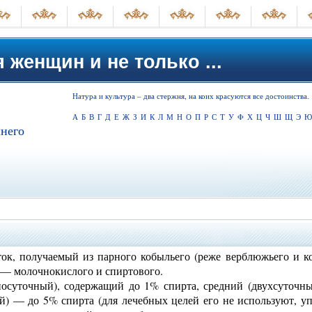
 женщин и не только ...
Натура и культура – два стержня, на коих красуются все достоинства.
А
Б
В
Г
Д
Е
Ж
З
И
К
Л
М
Н
О
П
Р
С
Т
У
Ф
Х
Ц
Ч
Ш
Щ
Э
Ю
него
, получаемый из парного кобыльего (реже верблюжьего и ко
 — молочнокислого и спиртового.
осуточный), содержащий до 1% спирта, средний (двухсуточн
й) — до 5% спирта (для лечебных целей его не используют, у