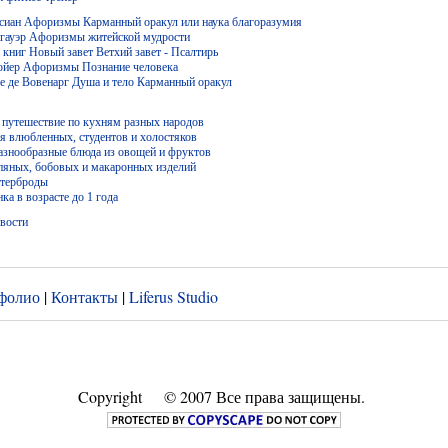
асиан Афоризмы Карманный оракул или наука благоразумия
гауэр Афоризмы житейской мудрости
 книг Новый завет Ветхий завет - Псалтирь
юйер Афоризмы Познание человека
е де Вовенарг Душа и тело Карманный оракул
 путешествие по кухням разных народов
я влюбленных, студентов и холостяков
азнообразные блюда из овощей и фруктов
пяных, бобовых и макаронных изделий
утерброды
ка в возрасте до 1 года
вости
фолио
|
Контакты
|
Liferus Studio
Copyright
© 2007 Все права защищены.