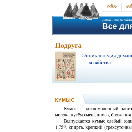
Домой
/
Карта сайта
Все для
Подруга
Энциклопедия домаш
хозяйства
КУМЫС
Кумыс — кисломолочный напиток
молока путём смешанного, брожения
Выпускается кумыс слабый (одн
1,75% спирта, крепкий (трёхсуточны