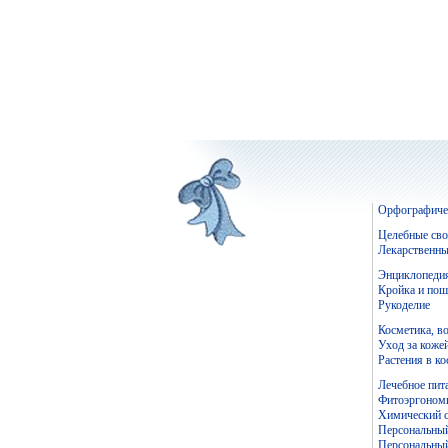
Орфографичес
Целебные сво
Лекарственны
Энциклопедия
Кройка и пош
Рукоделие
Косметика, во
Уход за коже
Растения в к
Лечебное пит
Фитоэргономи
Химический с
Персональный
Персональный