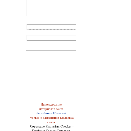
Косметика, возраст и
время года
Использование
материалов сайта
//encehome.liferus.ru/
только с разрешения владельца
сайта
Уход за кожей лица
Copyscape Plagiarism Checker -
Duplicate Content Detection