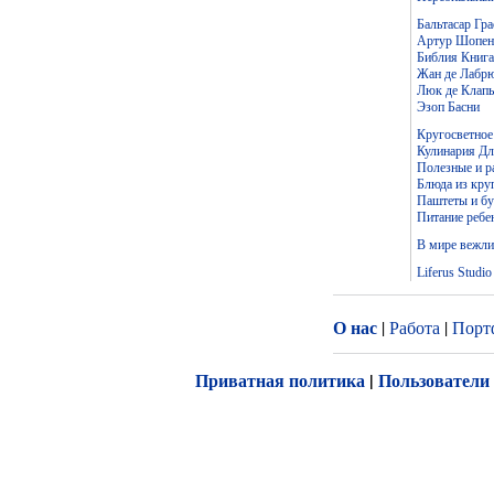
Бальтасар Гр
Артур Шопен
Библия Книга
Жан де Лабр
Люк де Клапь
Эзоп Басни
Кругосветное
Кулинария Дл
Полезные и р
Блюда из кру
Паштеты и б
Питание ребен
В мире вежли
Liferus Studio
О нас
|
Работа
|
Порт
Приватная политика
|
Пользователи