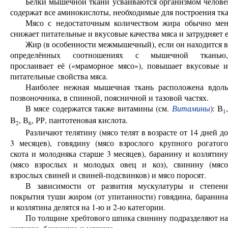
Белки мышечной ткани усваиваются организмом человек
содержат все аминокислоты, необходимые для построения тка
Мясо с недостаточным количеством жира обычно мен
снижает питательные и вкусовые качества мяса и затрудняет 
Жир (в особенности межмышечный), если он находится в
определённых соотношениях с мышечной тканью,
прослаивает её («мраморное мясо»), повышает вкусовые и
питательные свойства мяса.
Наиболее нежная мышечная ткань расположена вдоль
позвоночника, в спинной, поясничной и тазовой частях.
В мясе содержатся также витамины (см.
Витамины
): В
1
В
, В
, РР, пантотеновая кислота.
2
6
Различают телятину (мясо телят в возрасте от 14 дней до
3 месяцев), говядину (мясо взрослого крупного рогатого
скота и молодняка старше 3 месяцев), баранину и козлятину
(мясо взрослых и молодых овец и коз), свинину (мясо
взрослых свиней и свиней-подсвинков) и мясо поросят.
В зависимости от развития мускулатуры и степени
покрытия туши жиром (от упитанности) говядина, баранина
и козлятина делятся на 1-ю и 2-ю категории.
По толщине хребтового шпика свинину подразделяют на