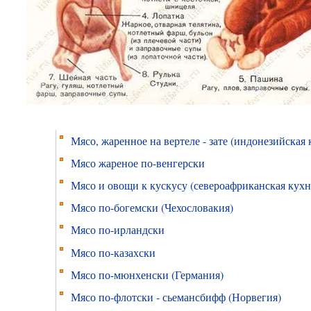
Мясо, жаренное на вертеле - зате (индонезийская 
Мясо жареное по-венгерски
Мясо и овощи к кускусу (североафриканская кухн
Мясо по-богемски (Чехословакия)
Мясо по-ирландски
Мясо по-казахски
Мясо по-мюнхенски (Германия)
Мясо по-флотски - сьемансбифф (Норвегия)