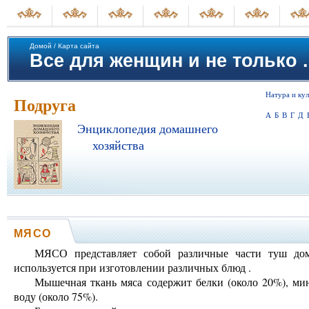
Домой
/
Карта сайта
Все для женщин и не только .
Натура и кул
Подруга
А
Б
В
Г
Д
Энциклопедия домашнего
хозяйства
МЯСО
МЯСО представляет собой различные части туш дом
используется при изготовлении различных блюд .
Мышечная ткань мяса содержит белки (около 20%), мин
воду (около 75%).