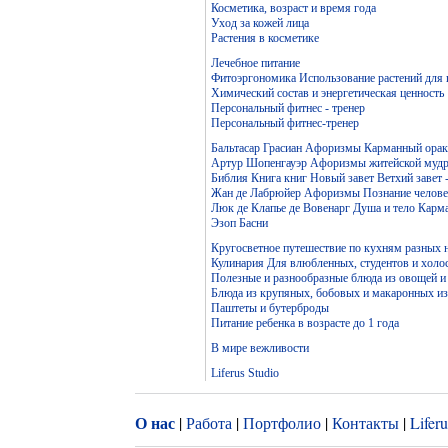
Косметика, возраст и время года
Уход за кожей лица
Растения в косметике
Лечебное питание
Фитоэргономика Использование растений для
Химический состав и энергетическая ценность
Персональный фитнес - тренер
Персональный фитнес-тренер
Бальтасар Грасиан Афоризмы Карманный ораку
Артур Шопенгауэр Афоризмы житейской мудр
Библия Книга книг Новый завет Ветхий завет 
Жан де Лабрюйер Афоризмы Познание челове
Люк де Клапье де Вовенарг Душа и тело Карм
Эзоп Басни
Кругосветное путешествие по кухням разных 
Кулинария Для влюбленных, студентов и холо
Полезные и разнообразные блюда из овощей и
Блюда из крупяных, бобовых и макаронных и
Паштеты и бутерброды
Питание ребенка в возрасте до 1 года
В мире вежливости
Liferus Studio
О нас
|
Работа
|
Портфолио
|
Контакты
|
Lifer