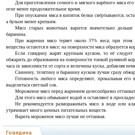
Для приготовления сочного и мягкого варёного мяса ег
огне менее продолжительное время.
При опускании мяса в кипяток белки свёртываются, оста
а бульон менее крепким.
Мясо старых животных варится значительно дольше 
баранина.
При жарении мясо теряет около 37% веса; при этом в
вещества остаются в мясе; на поверхности мяса образуется ко
Если говядину жарят крупным куском, то её следует
обжарить до образования на поверхности тонкой румяной коро
часа (в зависимости от сорта и величины куска, добавляя нем
Свинину, телятину и баранину куском лучше сразу обжар
Готовность любого мяса определяют, прокалывая его 
выделиться светлый сок.
Мороженое мясо перед жарением целесообразно оттаивать
Для этого мясо обмывают водой и оставляют в прохладном
Не рекомендуется размораживать мясо в воде или кла
утрачивает много ценных питательных веществ.
Варить мороженое мясо лучше не оттаивая.
Говядина