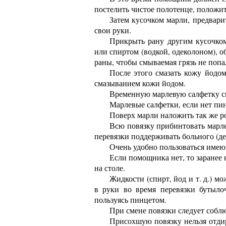
постелить чистое полотенце, положит
Затем кусочком марли, предвари
свои руки.
Прикрыть рану другим кусочко
или спиртом (водкой, одеколоном), о
раны, чтобы смываемая грязь не попал
После этого смазать кожу йодо
смазыванием кожи йодом.
Временную марлевую салфетку сн
Марлевые салфетки, если нет пинц
Поверх марли наложить так же ро
Всю повязку прибинтовать марл
перевязки поддерживать больного (де
Очень удобно пользоваться име
Если помощника нет, то заранее
на столе.
Жидкости (спирт, йод и т. д.) 
в руки во время перевязки бутыло
пользуясь пинцетом.
При смене повязки следует соблю
Присохшую повязку нельзя отдир