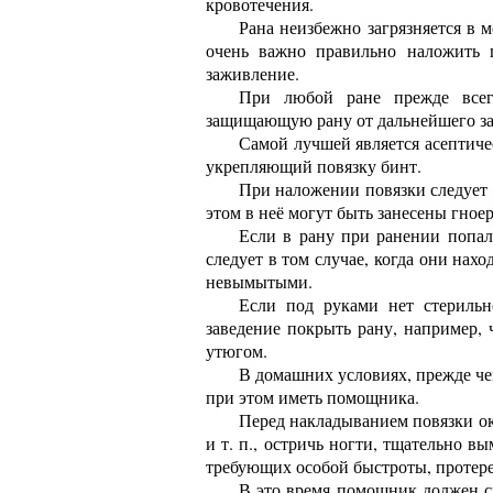
кровотечения.
Рана неизбежно загрязняется в 
очень важно правильно наложить п
заживление.
При любой ране прежде всег
защищающую рану от дальнейшего за
Самой лучшей является асептиче
укрепляющий повязку бинт.
При наложении повязки следует 
этом в неё могут быть занесены гно
Если в рану при ранении попал
следует в том случае, когда они нах
невымытыми.
Если под руками нет стерильн
заведение покрыть рану, например,
утюгом.
В домашних условиях, прежде чем
при этом иметь помощника.
Перед накладыванием повязки о
и т. п., остричь ногти, тщательно в
требующих особой быстроты, протере
В это время помощник должен с