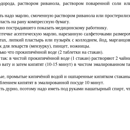
дорода, раствором риванола, раствором поваренной соли ил
ать надо марлю, смоченную раствором риванола или простерили
ласть на рану компрессную бумагу.
но пострадавшего показать медицинскому работнику.
птечке асептическую марлю, нарезанную салфеточками размером
етах, липкий пластырь или пузырёк с коллодием, йод, марганц
к для лекарств (мензурку), пинцет, ножницы.
ько что прокипячённой воде (2 таблетки на стакан).
так: в чистой прокипячённой воде (1 стакан) растворяют 2 чай
 вату и затем кипятят (10-15 минут) в чистом эмалированном т
ые, промытые кипячёной водой и ошпаренные кипятком стаканы
лением кипятят в эмалированной посуде 10 минут.
ть дурно, поэтому надо иметь под руками нашатырный спирт, ч