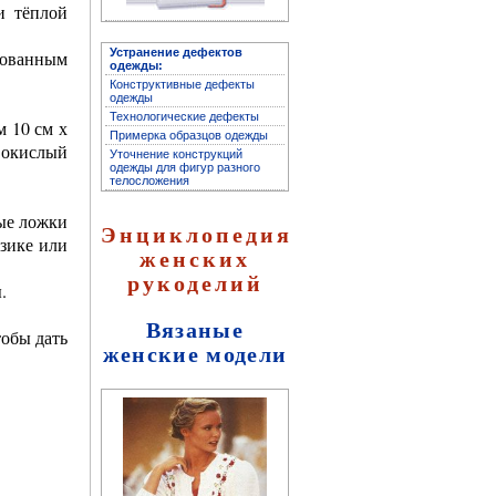
и тёплой
Устранение дефектов
зованным
одежды:
Конструктивные дефекты
одежды
Архив журнала
Технологические дефекты
 10 см х
"Здоровье"
Примерка образцов одежды
овокислый
Уточнение конструкций
одежды для фигур разного
телосложения
ные ложки
Энциклопедия
азике или
женских
рукоделий
.
Вязаные
тобы дать
женские модели
Архив журнала "Твоё
здоровье"