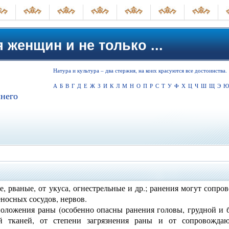
 женщин и не только ...
Натура и культура – два стержня, на коих красуются все достоинства.
А
Б
В
Г
Д
Е
Ж
З
И
К
Л
М
Н
О
П
Р
С
Т
У
Ф
Х
Ц
Ч
Ш
Щ
Э
Ю
него
, рваные, от укуса, огнестрельные и др.; ранения могут сопро
носных сосудов, нервов.
сположения раны (особенно опасны ранения головы, грудной и
ий тканей, от степени загрязнения раны и от сопровожда