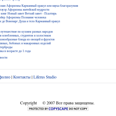
асиан Афоризмы Карманный оракул или наука благоразумия
гауэр Афоризмы житейской мудрости
 книг Новый завет Ветхий завет - Псалтирь
юйер Афоризмы Познание человека
е де Вовенарг Душа и тело Карманный оракул
 путешествие по кухням разных народов
я влюбленных, студентов и холостяков
азнообразные блюда из овощей и фруктов
пяных, бобовых и макаронных изделий
утерброды
ка в возрасте до 1 года
вости
фолио
|
Контакты
|
Liferus Studio
Copyright
© 2007 Все права защищены.