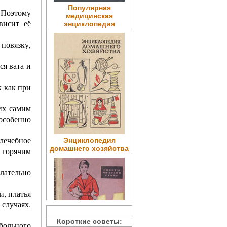
Популярная
. Поэтому
медицинская
висит её
энциклопедия
повязку,
ся вата и
к как при
их самим
 особенно
лечебное
Энциклопедия
домашнего хозяйства
 горячим
елательно
, платья
 случаях,
Короткие советы:
больного