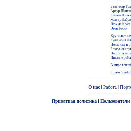
Бальтасар Гр
Артур Шопен
Библия Книга
Жан де Лабр
Люк де Клапь
Эзоп Басни
Кругосветное
Кулинария Дл
Полезные и р
Блюда из кру
Паштеты и б
Питание ребен
В мире вежли
Liferus Studio
О нас
|
Работа
|
Порт
Приватная политика
|
Пользователи