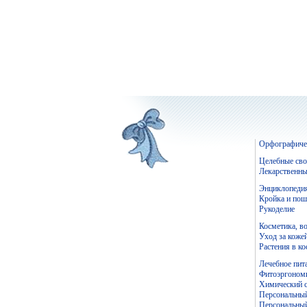
Орфографичес
Целебные сво
Лекарственны
Энциклопедия
Кройка и пош
Рукоделие
Косметика, во
Уход за коже
Растения в к
Лечебное пит
Фитоэргономи
Химический с
Персональный
Персональный