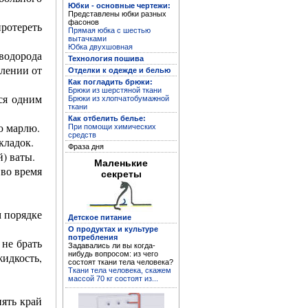
Юбки - основные чертежи:
Представлены юбки разных
фасонов
протереть
Прямая юбка с шестью
вытачками
Юбка двухшовная
Кройка и пошив дома
водорода
Технология пошива
влении от
Отделки к одежде и белью
Как погладить брюки:
Брюки из шерстяной ткани
ся одним
Брюки из хлопчатобумажной
ткани
Как отбелить белье:
ю марлю.
При помощи химических
средств
кладок.
Фраза дня
) ваты.
Маленькие
во время
секреты
Устранение дефектов
м порядке
Детское питание
одежды
О продуктах и культуре
потребления
 не брать
Задавались ли вы когда-
нибудь вопросом: из чего
идкость,
состоят ткани тела человека?
Ткани тела человека, скажем
массой 70 кг состоят из...
нять край