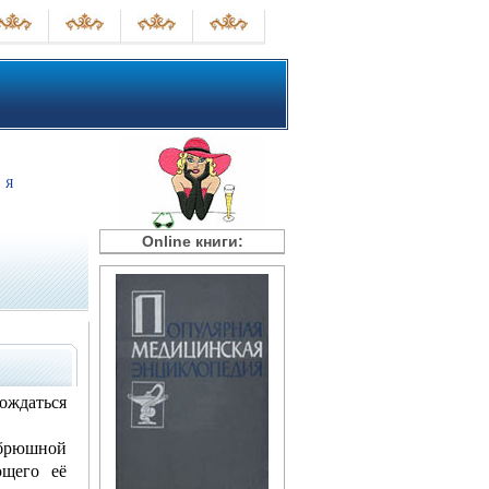
Я
Online книги:
вождаться
 брюшной
ющего её