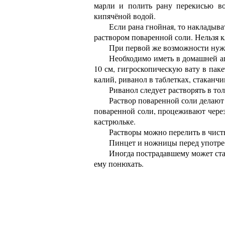
марли и полить рану перекисью во
кипячёной водой.
Если рана гнойная, то накладыв
раствором поваренной соли. Нельзя к
При первой же возможности нуж
Необходимо иметь в домашней а
10 см, гигроскопическую вату в пак
калий, риванол в таблетках, стаканчи
Риванол следует растворять в тол
Раствор поваренной соли делают 
поваренной соли, процеживают через
кастрюльке.
Растворы можно перелить в чист
Пинцет и ножницы перед употреб
Иногда пострадавшему может ста
ему понюхать.