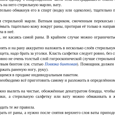
ь на него стерильную марлю, вату.
тельно обмакнув его в спирт (водку или одеколон), тщательно 
м стерильной марли. Ватным шариком, смоченным перекисью 
бмыть тщательно кожу вокруг раны, протирая её только в напра
а в неё.
м, не касаясь самой раны. В крайнем случае можно ограничить
ять и на рану аккуратно наложить в несколько слоёв стерильну
ета, надо брать за уголки. Класть салфетки следует ровно, без с
вно не очень толстый слой гигроскопической (лучше стерильной
евым бинтом (см. статью
Повязка бинтовая
). Помощник должен 
ржать раненую ногу, руку).
ющимся в продаже индивидуальным пакетом.
 необходимо всё приготовить самому и разложить в определённо
можно вылить на чистые, обожжённые денатуратом блюдца, чтобы
чки, а стерильную салфетку или вату можно обмакивать в ж
дать те же правила.
ать от раны, а нужно после снятия верхнего слоя ваты припод