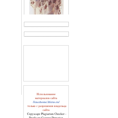
Косметика, возраст и
время года
Использование
материалов сайта
//encehome.liferus.ru/
только с разрешения владельца
сайта
Уход за кожей лица
Copyscape Plagiarism Checker -
Duplicate Content Detection