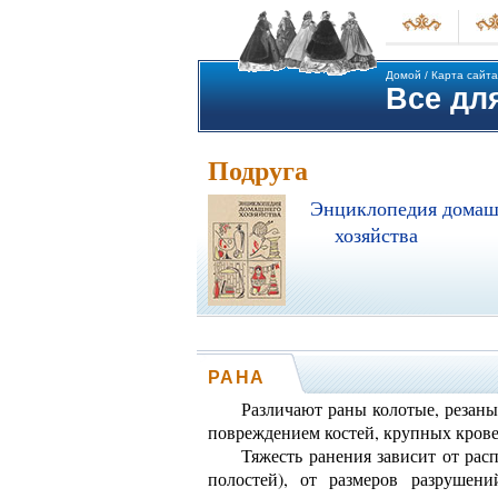
Домой
/
Карта сайта
Все для
Подруга
Энциклопедия домаш
хозяйства
РАНА
Различают раны колотые, резаные
повреждением костей, крупных крове
Тяжесть ранения зависит от ра
полостей), от размеров разрушен