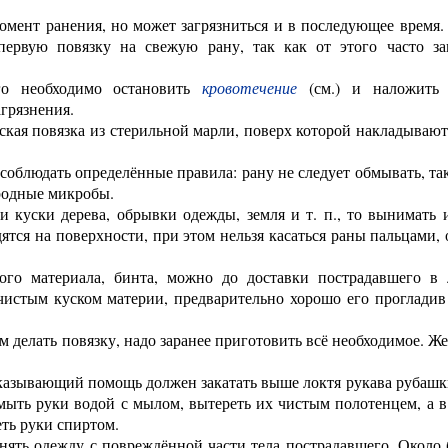
момент ранения, но может загрязниться и в последующее время
ервую повязку на свежую рану, так как от этого часто за
о необходимо остановить
кровотечение
(см.) и наложить 
грязнения.
ская повязка из стерильной марли, поверх которой накладывают
соблюдать определённые правила: рану не следует обмывать, та
еродные микробы.
и куски дерева, обрывки одежды, земля и т. п., то вынимать 
одятся на поверхности, при этом нельзя касаться раны пальцами,
ого материала, бинта, можно до доставки пострадавшего в 
 чистым куском материи, предварительно хорошо его прогладив
 делать повязку, надо заранее приготовить всё необходимое. Ж
казывающий помощь должен закатать выше локтя рукава рубашки
ымыть руки водой с мылом, вытереть их чистым полотенцем, а в
ть руки спиртом.
нять одежду с повреждённой части тела пострадавшего. Около 