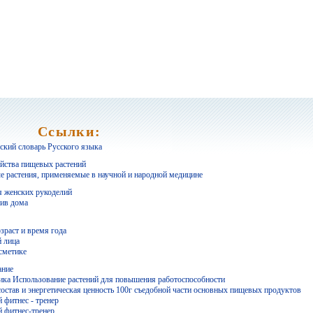
Ссылки:
кий словарь Русского языка
йства пищевых растений
е растения, применяемые в научной и народной медицине
 женских рукоделий
ив дома
зраст и время года
й лица
осметике
ание
ка Использование растений для повышения работоспособности
остав и энергетическая ценность 100г съедобной части основных пищевых продуктов
 фитнес - тренер
 фитнес-тренер