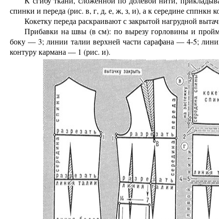
К сгибу ткани, сложенной по долевой нити, приклады
спинки и переда (рис. в, г, д, е, ж, з, и), а к середине сппнкн
Кокетку переда раскраивают с закрытой нагрудной вытач
Прибавки на швы (в см): по вырезу горловины и пройм
боку — 3; линии талии верхней части сарафана — 4-5; лини
контуру кармана — 1 (рис. и).