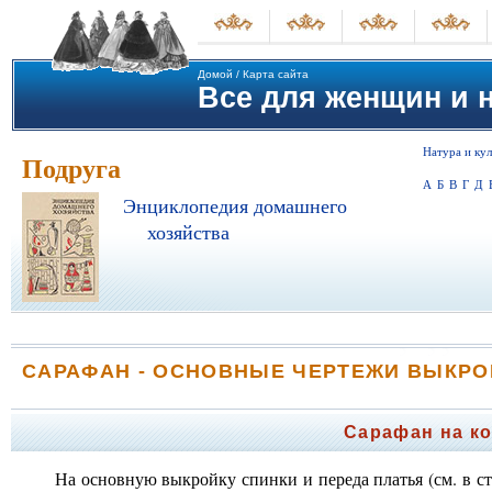
Домой
/
Карта сайта
Все для женщин и не
Натура и кул
Подруга
А
Б
В
Г
Д
Энциклопедия домашнего
хозяйства
САРАФАН - ОСНОВНЫЕ ЧЕРТЕЖИ ВЫКРО
Сарафан на ко
На основную выкройку спинки и переда платья (см. в с