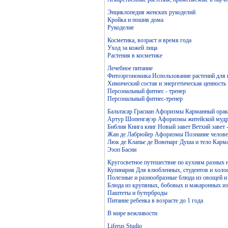
Энциклопедия женских рукоделий
Кройка и пошив дома
Рукоделие
Косметика, возраст и время года
Уход за кожей лица
Растения в косметике
Лечебное питание
Фитоэргономика Использование растений для
Химический состав и энергетическая ценность
Персональный фитнес - тренер
Персональный фитнес-тренер
Бальтасар Грасиан Афоризмы Карманный ораку
Артур Шопенгауэр Афоризмы житейской мудр
Библия Книга книг Новый завет Ветхий завет 
Жан де Лабрюйер Афоризмы Познание челове
Люк де Клапье де Вовенарг Душа и тело Карм
Эзоп Басни
Кругосветное путешествие по кухням разных 
Кулинария Для влюбленных, студентов и холо
Полезные и разнообразные блюда из овощей и
Блюда из крупяных, бобовых и макаронных и
Паштеты и бутерброды
Питание ребенка в возрасте до 1 года
В мире вежливости
Liferus Studio